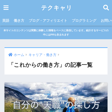
テクキャリ
英語
働き方
ブログ・アフィリエイト
プログラミング
お問い
本サイトのコンテンツは実際に体験した情報をベースに発信しています。紹介するサービスの
中にはPRも含まれます
ホーム
キャリア・働き方
「これからの働き方」の記事一覧