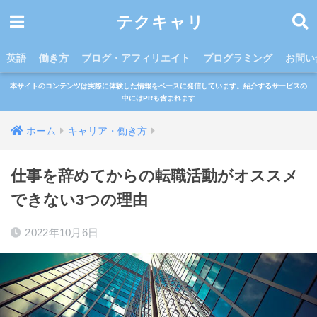
テクキャリ
英語
働き方
ブログ・アフィリエイト
プログラミング
お問い
本サイトのコンテンツは実際に体験した情報をベースに発信しています。紹介するサービスの
中にはPRも含まれます
ホーム
キャリア・働き方
仕事を辞めてからの転職活動がオススメ
できない3つの理由
2022年10月6日