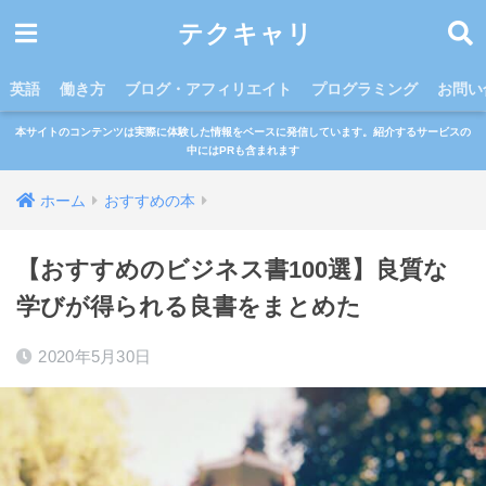
テクキャリ
英語
働き方
ブログ・アフィリエイト
プログラミング
お問い
本サイトのコンテンツは実際に体験した情報をベースに発信しています。紹介するサービスの
中にはPRも含まれます
ホーム
おすすめの本
【おすすめのビジネス書100選】良質な
学びが得られる良書をまとめた
2020年5月30日