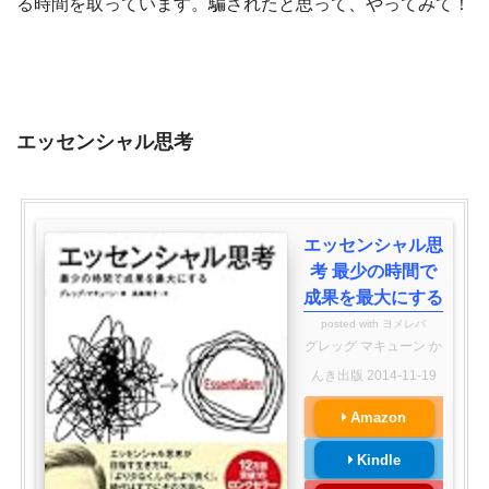
る時間を取っています。騙されたと思って、やってみて！
エッセンシャル思考
エッセンシャル思
考 最少の時間で
成果を最大にする
posted with
ヨメレバ
グレッグ マキューン か
んき出版 2014-11-19
Amazon
Kindle