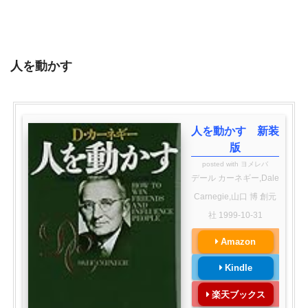
人を動かす
人を動かす 新装
版
posted with
ヨメレバ
デール カーネギー,Dale
Carnegie,山口 博 創元
社 1999-10-31
Amazon
Kindle
楽天ブックス