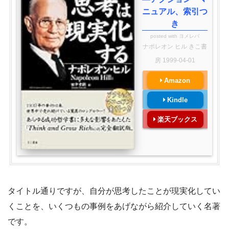
ニュアル、索引つ
き
posted with
ヨメレバ
ナポレオン ヒル きこ書
房 1999-04-01
Amazon
Kindle
楽天ブックス
タイトル通りですが、自分が思考したことが現実化してい
くことを、いくつもの事例をあげながら紹介していく名著
です。