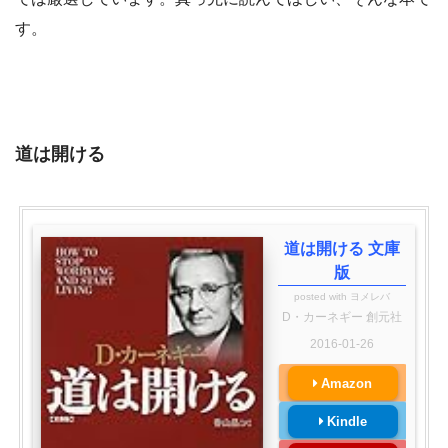
す。
道は開ける
道は開ける 文庫
版
posted with
ヨメレバ
D・カーネギー 創元社
2016-01-26
Amazon
Kindle