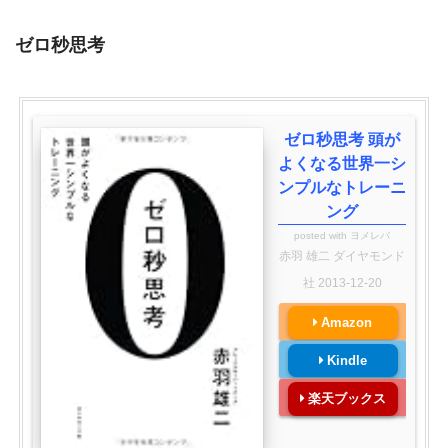
ゼロ秒思考
ゼロ秒思考 頭が
よくなる世界一シ
ンプルなトレーニ
ング
posted with
ヨメレバ
赤羽 雄二 ダイヤモンド
社 2013-12-20
Amazon
Kindle
楽天ブックス