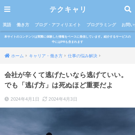
テクキャリ
英語
働き方
ブログ・アフィリエイト
プログラミング
お問い
本サイトのコンテンツは実際に体験した情報をベースに発信しています。紹介するサービスの
中にはPRも含まれます
ホーム
キャリア・働き方
仕事の悩み解決
会社が辛くて逃げたいなら逃げていい。
でも「逃げ方」は死ぬほど重要だよ
2024年4月1日
2024年4月3日