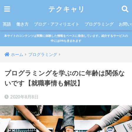
テクキャリ
英語
働き方
ブログ・アフィリエイト
プログラミング
お問い
本サイトのコンテンツは実際に体験した情報をベースに発信しています。紹介するサービスの
中にはPRも含まれます
ホーム
プログラミング
プログラミングを学ぶのに年齢は関係な
いです【就職事情も解説】
2020年8月8日