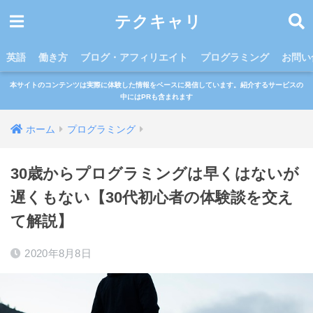
テクキャリ
英語
働き方
ブログ・アフィリエイト
プログラミング
お問い
本サイトのコンテンツは実際に体験した情報をベースに発信しています。紹介するサービスの
中にはPRも含まれます
ホーム
プログラミング
30歳からプログラミングは早くはないが
遅くもない【30代初心者の体験談を交え
て解説】
2020年8月8日