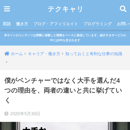
テクキャリ
英語
働き方
ブログ・アフィリエイト
プログラミング
お問い
本サイトのコンテンツは実際に体験した情報をベースに発信しています。紹介するサービスの
中にはPRも含まれます
ホーム
キャリア・働き方
知っておくと有利な仕事の知識
僕がベンチャーではなく大手を選んだ4
つの理由を、両者の違いと共に挙げてい
く
2020年5月30日